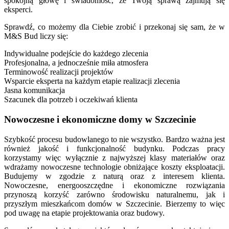
spokojną głowę i świadomość, że Twoją sprawą zajmują się
eksperci.
Sprawdź, co możemy dla Ciebie zrobić i przekonaj się sam, że w
M&S Bud liczy się:
Indywidualne podejście do każdego zlecenia
Profesjonalna, a jednocześnie miła atmosfera
Terminowość realizacji projektów
Wsparcie eksperta na każdym etapie realizacji zlecenia
Jasna komunikacja
Szacunek dla potrzeb i oczekiwań klienta
Nowoczesne i ekonomiczne domy w Szczecinie
Szybkość procesu budowlanego to nie wszystko. Bardzo ważna jest
również jakość i funkcjonalność budynku. Podczas pracy
korzystamy więc wyłącznie z najwyższej klasy materiałów oraz
wdrażamy nowoczesne technologie obniżające koszty eksploatacji.
Budujemy w zgodzie z naturą oraz z interesem klienta.
Nowoczesne, energooszczędne i ekonomiczne rozwiązania
przynoszą korzyść zarówno środowisku naturalnemu, jak i
przyszłym mieszkańcom domów w Szczecinie. Bierzemy to więc
pod uwagę na etapie projektowania oraz budowy.