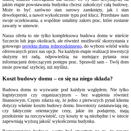
jakim etapie powstawania budynku chcesz zakończyć całą budowę.
Może to być zarówno stan surowy zamknięty, jak i stan
deweloperski, a nawet wykończenie typu pod klucz. Przedstaw nam
swoje oczekiwania, a wspólnie ustalimy zakres prac, które zostanie
zawarty w umowie.
Nasza oferta to nie tylko kompleksowa budowa domu w mieście
Szczecin lub jego okolicach, ale również możliwość skorzystania z
gotowego
projektu domu jednorodzinnego
, do wyboru wśród wielu
oferowanych przez nas opcji. Na każdym etapie realizacji inwestycji
służymy też radą, odpowiedzią na nurtujące pytania oraz
informacjami dotyczącymi postępu prac. Sprawdź sam – Twój dom
może powstać szybciej, niż myślisz.
Koszt budowy domu – co się na niego składa?
Budowa domu to wyzwanie pod każdym względem. Nie tylko
logistycznym czy organizacyjnym – bez wątpienia również
finansowym. Często zdarza się, że jedno z pierwszych pytań klienta
dotyczy właśnie kosztu budowy domu. Inwestorzy zastanawiają się,
czy faktycznie orientacyjne ceny, jakie im podajemy, mają
przełożenie na rzeczywistość, czy koszty te są niezbędne i w istocie
zapewniają wyższą jakość wykończenia budynku.