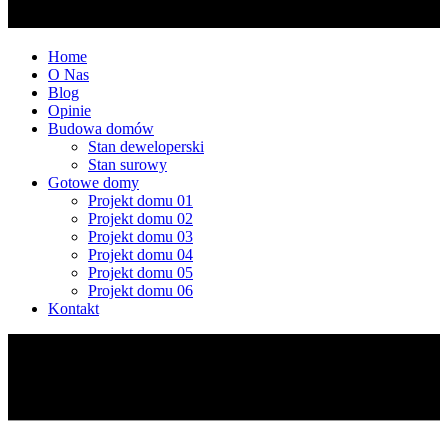
Home
O Nas
Blog
Opinie
Budowa domów
Stan deweloperski
Stan surowy
Gotowe domy
Projekt domu 01
Projekt domu 02
Projekt domu 03
Projekt domu 04
Projekt domu 05
Projekt domu 06
Kontakt