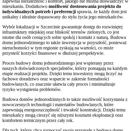
zapewnia niezależność i komfort, jakiego nie można doświadczyć w
mieszkaniu. Dodatkowo
możliwość dostosowania projektu do
indywidualnych potrzeb i preferencji
sprawia, że każdy dom jest
unikalny i idealnie dopasowany do stylu życia jego mieszkańców.
Wybór lokalizacji w Szczecinie gwarantuje dostęp do rozwiniętej
infrastruktury miejskiej oraz bliskość terenów zielonych, co jest
istotne dla osób ceniących sobie spokój i kontakt z naturą. Budowa
domu jednorodzinnego to także inwestycja w przyszłość, ponieważ
nieruchomości w tym regionie zyskują na wartości, co może
przynieść korzyści finansowe w dłuższej perspektywie.
Proces budowy domu jednorodzinnego jest wspierany przez
naszych doświadczonych specjalistów, którzy pomagają na każdym
etapie realizacji projektu. Dzięki temu inwestorzy mogą liczyć na
fachowe doradztwo oraz wsparcie w zakresie formalności
budowlanych, co znacznie ułatwia cały proces i minimalizuje
ryzyko wystąpienia problemów.
Budowa domów jednorodzinnych to także możliwość korzystania z
nowoczesnych technologii i materiałów budowlanych, które
zapewniają energooszczędność i trwałość konstrukcji. Dzięki temu
mieszkańcy mogą cieszyć się niższymi kosztami eksploatacji oraz
komfortem termicznym przez cały rok.
Dla tych, którzy chcą rozpocząć swoją przygodę z budową domu,