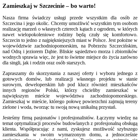
Zamieszkaj w Szczecinie – bo warto!
Nasza firma świadczy usługi przede wszystkim dla osób ze
Szczecina i jego okolic. Chcemy umożliwić wszystkim tym osobom
realizację marzeń o własnych czterech kątach z ogrodem, w których
nawet wielopokoleniowe rodziny będą czuły się komfortowo.
Szczecin to jedno z najpiękniejszych miast w Polsce. Jest położne w
województwie zachodniopomorskim, na Pobrzeżu Szczecińskim,
nad Odrą i jeziorem Dąbie. Bliskie sąsiedztwo morza i zbiorników
wodnych sprawia więc, że jest to świetne miejsce do życia zarówno
dla singli, jak i rodzin oraz osób starszych.
Zapraszamy do skorzystania z naszej oferty i wyboru jednego z
gotowych domów, lub realizacji własnego projektu w stanie
surowym, deweloperskim lub pod klucz również mieszkańców
innych regionów Polski, którzy chcieliby zamieszkać w
największym mieście województwa zachodniopomorskiego.
Zamieszkaj w mieście, którego połowę powierzchni zajmują tereny
zielone i woda, tworząc tu swoją nową unikalną przystań.
Jesteśmy firmą pasjonatów i profesjonalistów. Łączymy wiedzę na
temat optymalizacji procesów budowlanych z profesjonalną obsługą
klienta. Współpracując z nami, zyskujesz możliwość szybszego
zamieszkania w swoim wymarzonym domu, a jednocześnie