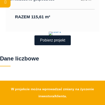
RAZEM 115,61 m²
Pobierz projekt
Dane liczbowe
W projekcie można wprowadzać zmiany na życzenie
inwestora/klienta.